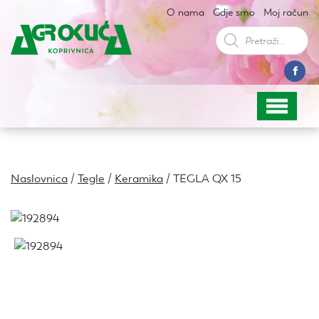
O nama
Gdje smo
Moj račun
Products
search
Naslovnica
/
Tegle
/
Keramika
/ TEGLA QX 15