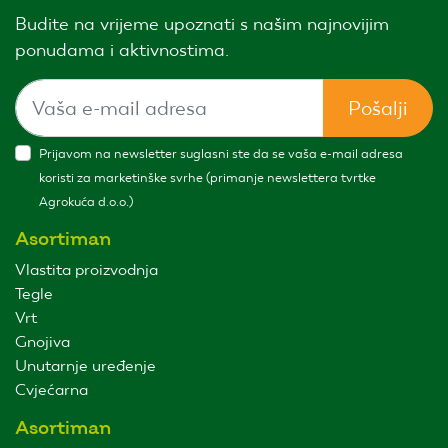
Budite na vrijeme upoznati s našim najnovijim
ponudama i aktivnostima.
Pošalji
Prijavom na newsletter suglasni ste da se vaša e-mail adresa
koristi za marketinške svrhe (primanje newslettera tvrtke
Agrokuća d.o.o.)
Asortiman
Vlastita proizvodnja
Tegle
Vrt
Gnojiva
Unutarnje uređenje
Cvjećarna
Asortiman