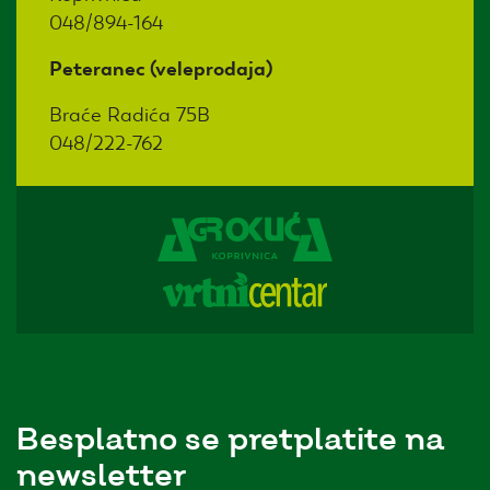
048/894-164
Peteranec (veleprodaja)
Braće Radića 75B
048/222-762
Besplatno se pretplatite na
newsletter