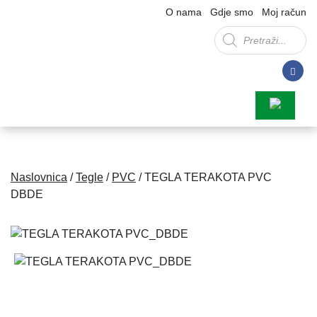
O nama
Gdje smo
Moj račun
Products
search
Naslovnica
/
Tegle
/
PVC
/ TEGLA TERAKOTA PVC
DBDE