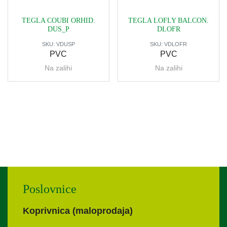
TEGLA COUBI ORHID.
TEGLA LOFLY BALCON.
DUS_P
DLOFR
SKU:
VDUSP
SKU:
VDLOFR
PVC
PVC
Na zalihi
Na zalihi
Poslovnice
Koprivnica (maloprodaja)