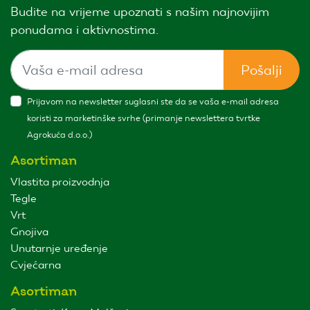
Budite na vrijeme upoznati s našim najnovijim
ponudama i aktivnostima.
Pošalji
Prijavom na newsletter suglasni ste da se vaša e-mail adresa
koristi za marketinške svrhe (primanje newslettera tvrtke
Agrokuća d.o.o.)
Asortiman
Vlastita proizvodnja
Tegle
Vrt
Gnojiva
Unutarnje uređenje
Cvjećarna
Asortiman