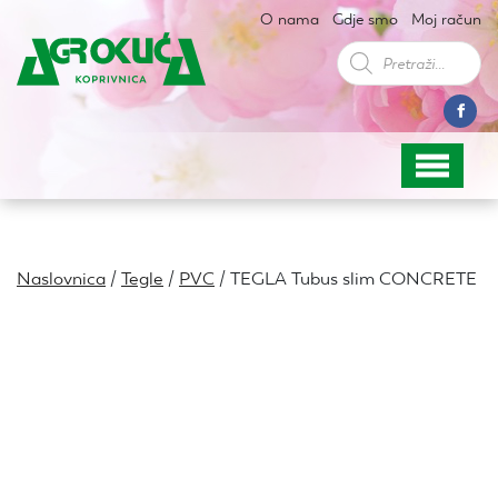
O nama
Gdje smo
Moj račun
Products
search
Naslovnica
/
Tegle
/
PVC
/ TEGLA Tubus slim CONCRETE