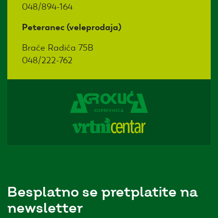
048/894-164
Peteranec (veleprodaja)
Braće Radića 75B
048/222-762
Besplatno se pretplatite na
newsletter