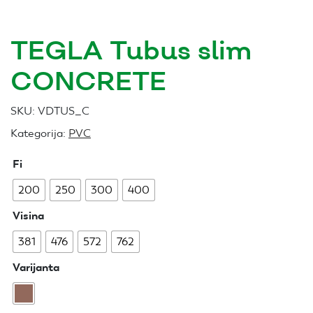
TEGLA Tubus slim
CONCRETE
SKU:
VDTUS_C
Kategorija:
PVC
Fi
200
250
300
400
Visina
381
476
572
762
Varijanta