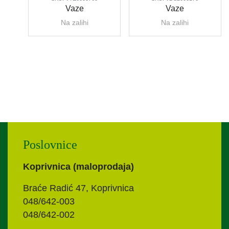
Vaze
Vaze
Na zalihi
Na zalihi
Poslovnice
Koprivnica (maloprodaja)
Braće Radić 47, Koprivnica
048/642-003
048/642-002