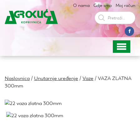
O nama
Gdje smo
Moj račun
Products
search
Naslovnica
/
Unutarnje uređenje
/
Vaze
/ VAZA ZLATNA
300mm