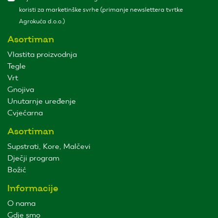
koristi za marketinške svrhe (primanje newslettera tvrtke
Agrokuća d.o.o.)
Asortiman
Vlastita proizvodnja
Tegle
Vrt
Gnojiva
Unutarnje uređenje
Cvjećarna
Asortiman
Supstrati, Kore, Malčevi
Dječji program
Božić
Informacije
O nama
Gdje smo