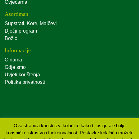
Cvjećarna
Asortiman
Supstrati, Kore, Malčevi
Dječji program
Božić
Informacije
O nama
Gdje smo
Uvjeti korištenja
Politika privatnosti
Ova stranica koristi tzv. kolačiće kako bi osigurale bolje
korisničko iskustvo i funkcionalnost. Postavke kolačića možete
Sva prava pridržana Agro kuća d.o.o. 2019. Izrada: