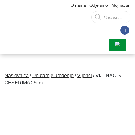
O nama
Gdje smo
Moj račun
Products
search
Naslovnica
/
Unutarnje uređenje
/
Vijenci
/ VIJENAC S
ČEŠERIMA 25cm