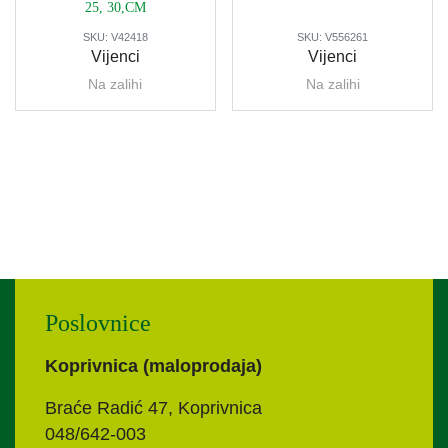
25, 30,CM
SKU:
V42418
SKU:
V556261
Vijenci
Vijenci
Na zalihi
Na zalihi
Poslovnice
Koprivnica (maloprodaja)
Braće Radić 47, Koprivnica
048/642-003