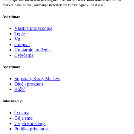
marketinške svrhe (primanje newslettera tvrtke Agrokuća d.o.o.)
Asortiman
Vlastita proizvodnja
Tegle
Vrt
Gnojiva
Unutarnje uređenje
Cvjećarna
Asortiman
Supstrati, Kore, Malčevi
Dječji program
Božić
Informacije
O nama
Gdje smo
Uvjeti korištenja
Politika privatnosti