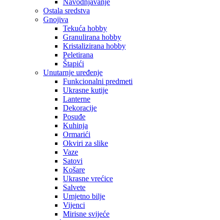
Navodnjavanje
Ostala sredstva
Gnojiva
Tekuća hobby
Granulirana hobby
Kristalizirana hobby
Peletirana
Štapići
Unutarnje uređenje
Funkcionalni predmeti
Ukrasne kutije
Lanterne
Dekoracije
Posuđe
Kuhinja
Ormarići
Okviri za slike
Vaze
Satovi
Košare
Ukrasne vrećice
Salvete
Umjetno bilje
Vijenci
Mirisne svijeće