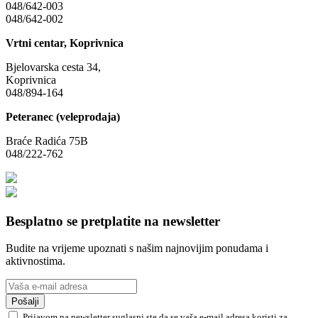
048/642-003
048/642-002
Vrtni centar, Koprivnica
Bjelovarska cesta 34,
Koprivnica
048/894-164
Peteranec (veleprodaja)
Braće Radića 75B
048/222-762
Besplatno se pretplatite na newsletter
Budite na vrijeme upoznati s našim najnovijim ponudama i
aktivnostima.
Pošalji
Prijavom na newsletter suglasni ste da se vaša e-mail adresa koristi za