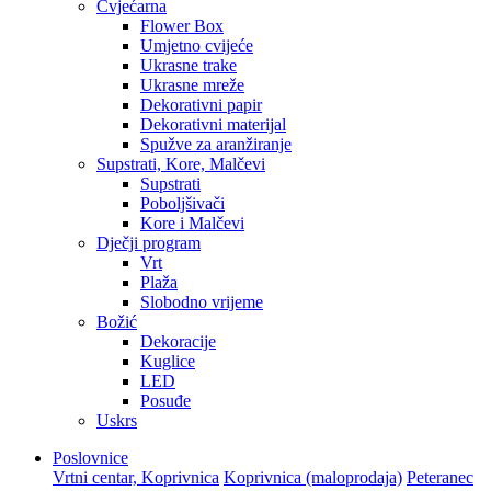
Cvjećarna
Flower Box
Umjetno cvijeće
Ukrasne trake
Ukrasne mreže
Dekorativni papir
Dekorativni materijal
Spužve za aranžiranje
Supstrati, Kore, Malčevi
Supstrati
Poboljšivači
Kore i Malčevi
Dječji program
Vrt
Plaža
Slobodno vrijeme
Božić
Dekoracije
Kuglice
LED
Posuđe
Uskrs
Poslovnice
Vrtni centar, Koprivnica
Koprivnica (maloprodaja)
Peteranec