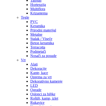
Tamjan
Hortenzija
Multiflora
Krizantema
Tegle
PVC
Keramika
Prirodni materijal
Metalne
Stalak / Viseće
Beton keramika
Terracotta
Podmetači
Nosači za posude
Vrt
Alati
Dekoracije
Kante, kace
Oprema za vrt
Dekorativno kamenje
LED
Ograde
Oslonci za biljke
Roštilj, kamp, izlet
Rukavice