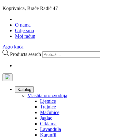
Koprivnica, Braće Radić 47
O nama
Gdje smo
Moj račun
Agro kuća
Products search
Katalog
Vlastita proizvodnja
Ljetnice
Trajnice
Maćuhice
Jaglac
Ciklama
Lavandula
Karanfil