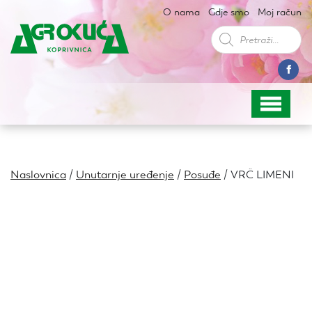
O nama
Gdje smo
Moj račun
Products
search
Naslovnica
/
Unutarnje uređenje
/
Posuđe
/ VRČ LIMENI