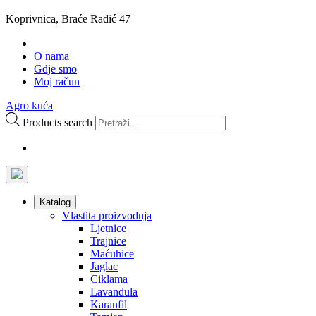
Koprivnica, Braće Radić 47
O nama
Gdje smo
Moj račun
Agro kuća
Products search
Katalog
Vlastita proizvodnja
Ljetnice
Trajnice
Maćuhice
Jaglac
Ciklama
Lavandula
Karanfil