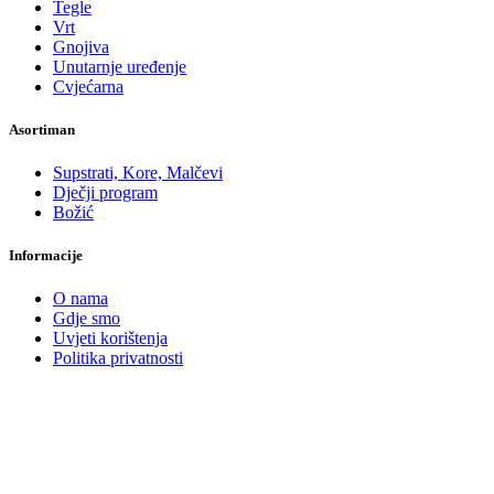
Tegle
Vrt
Gnojiva
Unutarnje uređenje
Cvjećarna
Asortiman
Supstrati, Kore, Malčevi
Dječji program
Božić
Informacije
O nama
Gdje smo
Uvjeti korištenja
Politika privatnosti