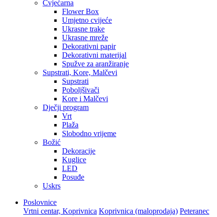
Cvjećarna
Flower Box
Umjetno cvijeće
Ukrasne trake
Ukrasne mreže
Dekorativni papir
Dekorativni materijal
Spužve za aranžiranje
Supstrati, Kore, Malčevi
Supstrati
Poboljšivači
Kore i Malčevi
Dječji program
Vrt
Plaža
Slobodno vrijeme
Božić
Dekoracije
Kuglice
LED
Posuđe
Uskrs
Poslovnice
Vrtni centar, Koprivnica
Koprivnica (maloprodaja)
Peteranec