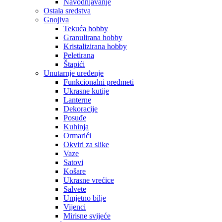
Navodnjavanje
Ostala sredstva
Gnojiva
Tekuća hobby
Granulirana hobby
Kristalizirana hobby
Peletirana
Štapići
Unutarnje uređenje
Funkcionalni predmeti
Ukrasne kutije
Lanterne
Dekoracije
Posuđe
Kuhinja
Ormarići
Okviri za slike
Vaze
Satovi
Košare
Ukrasne vrećice
Salvete
Umjetno bilje
Vijenci
Mirisne svijeće