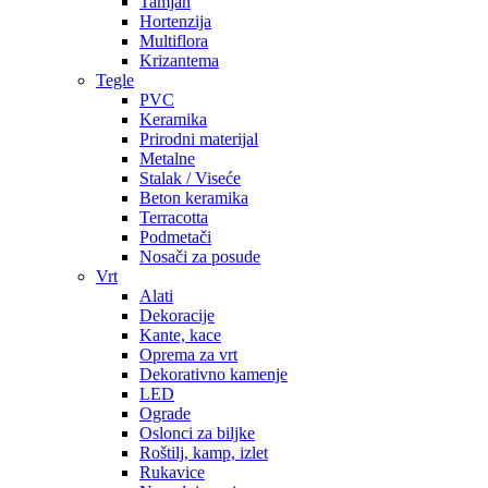
Tamjan
Hortenzija
Multiflora
Krizantema
Tegle
PVC
Keramika
Prirodni materijal
Metalne
Stalak / Viseće
Beton keramika
Terracotta
Podmetači
Nosači za posude
Vrt
Alati
Dekoracije
Kante, kace
Oprema za vrt
Dekorativno kamenje
LED
Ograde
Oslonci za biljke
Roštilj, kamp, izlet
Rukavice