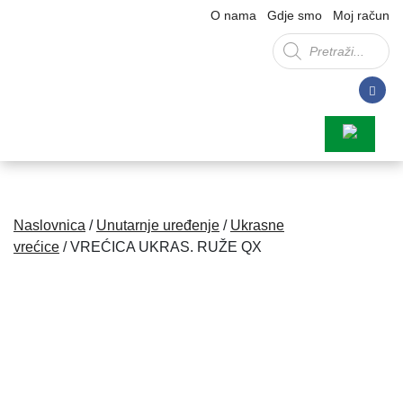
O nama
Gdje smo
Moj račun
Products
search
Naslovnica
/
Unutarnje uređenje
/
Ukrasne
vrećice
/ VREĆICA UKRAS. RUŽE QX