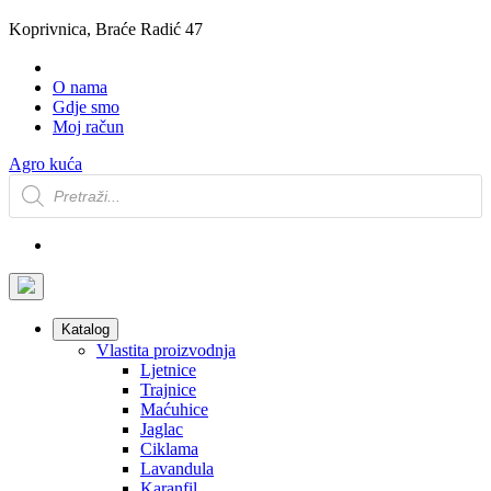
Koprivnica, Braće Radić 47
O nama
Gdje smo
Moj račun
Agro kuća
Products
search
Katalog
Vlastita proizvodnja
Ljetnice
Trajnice
Maćuhice
Jaglac
Ciklama
Lavandula
Karanfil