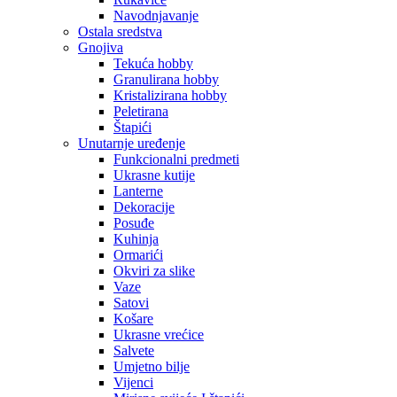
Navodnjavanje
Ostala sredstva
Gnojiva
Tekuća hobby
Granulirana hobby
Kristalizirana hobby
Peletirana
Štapići
Unutarnje uređenje
Funkcionalni predmeti
Ukrasne kutije
Lanterne
Dekoracije
Posuđe
Kuhinja
Ormarići
Okviri za slike
Vaze
Satovi
Košare
Ukrasne vrećice
Salvete
Umjetno bilje
Vijenci