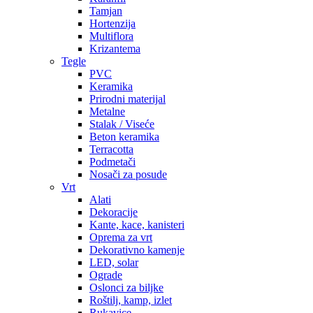
Tamjan
Hortenzija
Multiflora
Krizantema
Tegle
PVC
Keramika
Prirodni materijal
Metalne
Stalak / Viseće
Beton keramika
Terracotta
Podmetači
Nosači za posude
Vrt
Alati
Dekoracije
Kante, kace, kanisteri
Oprema za vrt
Dekorativno kamenje
LED, solar
Ograde
Oslonci za biljke
Roštilj, kamp, izlet
Rukavice