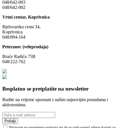
048/642-003
048/642-002
Vrtni centar, Koprivnica
Bjelovarska cesta 34,
Koprivnica
048/894-164
Peteranec (veleprodaja)
Braće Radića 75B
048/222-762
Besplatno se pretplatite na newsletter
Budite na vrijeme upoznati s našim najnovijim ponudama i
aktivnostima.
Pošalji
Prijavom na newsletter suglasni ste da se vaša e-mail adresa koristi za