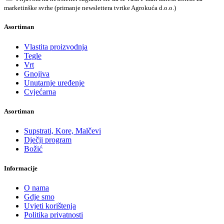
marketinške svrhe (primanje newslettera tvrtke Agrokuća d.o.o.)
Asortiman
Vlastita proizvodnja
Tegle
Vrt
Gnojiva
Unutarnje uređenje
Cvjećarna
Asortiman
Supstrati, Kore, Malčevi
Dječji program
Božić
Informacije
O nama
Gdje smo
Uvjeti korištenja
Politika privatnosti