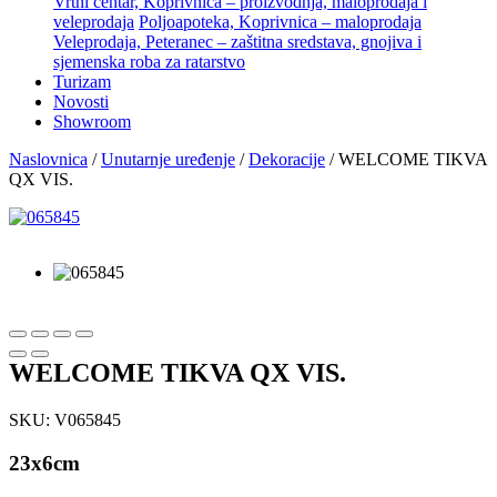
Vrtni centar, Koprivnica – proizvodnja, maloprodaja i
veleprodaja
Poljoapoteka, Koprivnica – maloprodaja
Veleprodaja, Peteranec – zaštitna sredstava, gnojiva i
sjemenska roba za ratarstvo
Turizam
Novosti
Showroom
Naslovnica
/
Unutarnje uređenje
/
Dekoracije
/ WELCOME TIKVA
QX VIS.
WELCOME TIKVA QX VIS.
SKU:
V065845
23x6cm