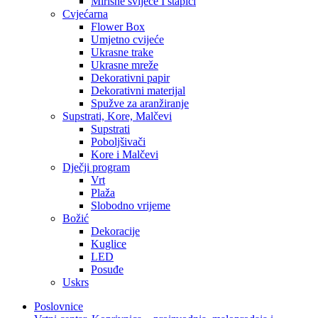
Mirisne svijeće I štapići
Cvjećarna
Flower Box
Umjetno cvijeće
Ukrasne trake
Ukrasne mreže
Dekorativni papir
Dekorativni materijal
Spužve za aranžiranje
Supstrati, Kore, Malčevi
Supstrati
Poboljšivači
Kore i Malčevi
Dječji program
Vrt
Plaža
Slobodno vrijeme
Božić
Dekoracije
Kuglice
LED
Posuđe
Uskrs
Poslovnice