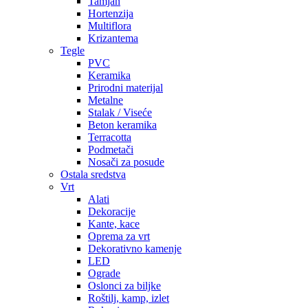
Tamjan
Hortenzija
Multiflora
Krizantema
Tegle
PVC
Keramika
Prirodni materijal
Metalne
Stalak / Viseće
Beton keramika
Terracotta
Podmetači
Nosači za posude
Ostala sredstva
Vrt
Alati
Dekoracije
Kante, kace
Oprema za vrt
Dekorativno kamenje
LED
Ograde
Oslonci za biljke
Roštilj, kamp, izlet