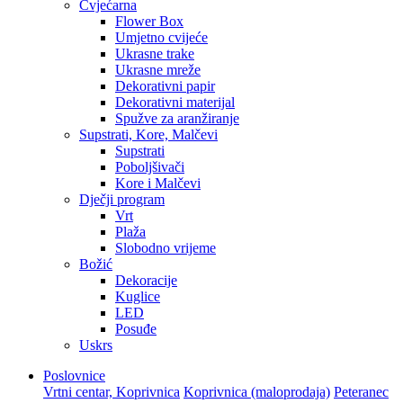
Cvjećarna
Flower Box
Umjetno cvijeće
Ukrasne trake
Ukrasne mreže
Dekorativni papir
Dekorativni materijal
Spužve za aranžiranje
Supstrati, Kore, Malčevi
Supstrati
Poboljšivači
Kore i Malčevi
Dječji program
Vrt
Plaža
Slobodno vrijeme
Božić
Dekoracije
Kuglice
LED
Posuđe
Uskrs
Poslovnice
Vrtni centar, Koprivnica
Koprivnica (maloprodaja)
Peteranec