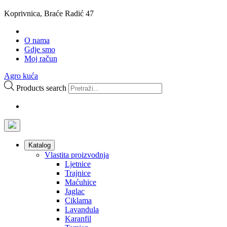
Koprivnica, Braće Radić 47
O nama
Gdje smo
Moj račun
Agro kuća
Products search
Katalog
Vlastita proizvodnja
Ljetnice
Trajnice
Maćuhice
Jaglac
Ciklama
Lavandula
Karanfil