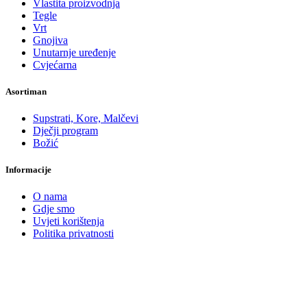
Vlastita proizvodnja
Tegle
Vrt
Gnojiva
Unutarnje uređenje
Cvjećarna
Asortiman
Supstrati, Kore, Malčevi
Dječji program
Božić
Informacije
O nama
Gdje smo
Uvjeti korištenja
Politika privatnosti