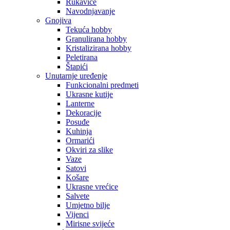
Rukavice
Navodnjavanje
Gnojiva
Tekuća hobby
Granulirana hobby
Kristalizirana hobby
Peletirana
Štapići
Unutarnje uređenje
Funkcionalni predmeti
Ukrasne kutije
Lanterne
Dekoracije
Posuđe
Kuhinja
Ormarići
Okviri za slike
Vaze
Satovi
Košare
Ukrasne vrećice
Salvete
Umjetno bilje
Vijenci
Mirisne svijeće