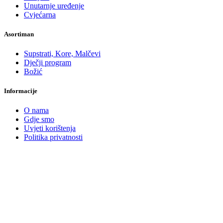
Unutarnje uređenje
Cvjećarna
Asortiman
Supstrati, Kore, Malčevi
Dječji program
Božić
Informacije
O nama
Gdje smo
Uvjeti korištenja
Politika privatnosti