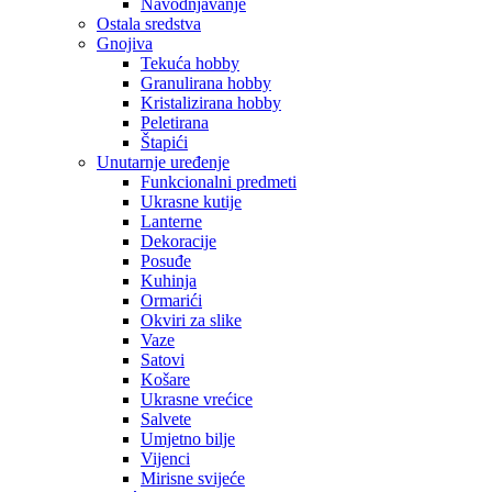
Navodnjavanje
Ostala sredstva
Gnojiva
Tekuća hobby
Granulirana hobby
Kristalizirana hobby
Peletirana
Štapići
Unutarnje uređenje
Funkcionalni predmeti
Ukrasne kutije
Lanterne
Dekoracije
Posuđe
Kuhinja
Ormarići
Okviri za slike
Vaze
Satovi
Košare
Ukrasne vrećice
Salvete
Umjetno bilje
Vijenci
Mirisne svijeće