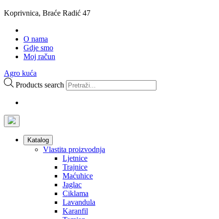
Koprivnica, Braće Radić 47
O nama
Gdje smo
Moj račun
Agro kuća
Products search
Katalog
Vlastita proizvodnja
Ljetnice
Trajnice
Maćuhice
Jaglac
Ciklama
Lavandula
Karanfil