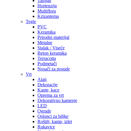
Tamjan
Hortenzija
Multiflora
Krizantema
Tegle
PVC
Keramika
Prirodni materijal
Metalne
Stalak / Viseće
Beton keramika
Terracotta
Podmetači
Nosači za posude
Vrt
Alati
Dekoracije
Kante, kace
Oprema za vrt
Dekorativno kamenje
LED
Ograde
Oslonci za biljke
Roštilj, kamp, izlet
Rukavice