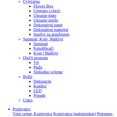
Cvjećarna
Flower Box
Umjetno cvijeće
Ukrasne trake
Ukrasne mreže
Dekorativni papir
Dekorativni materijal
Spužve za aranžiranje
Supstrati, Kore, Malčevi
Supstrati
Poboljšivači
Kore i Malčevi
Dječji program
Vrt
Plaža
Slobodno vrijeme
Božić
Dekoracije
Kuglice
LED
Posuđe
Uskrs
Poslovnice
Vrtni centar, Koprivnica
Koprivnica (maloprodaja)
Peteranec