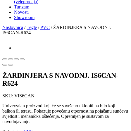
(veleprodaja)
Turizam
Novosti
Showroom
Naslovnica
/
Tegle
/
PVC
/ ŽARDINJERA S NAVODNJ.
IS6CAN-R624
ŽARDINJERA S NAVODNJ. IS6CAN-
R624
SKU:
VIS6CAN
Univerzalan proizvod koji će se savršeno uklopiti na bilo koji
balkon ili terasu. Pokazuje povećanu otpornost na pojačanu sunčevu
svjetlost i mehanička oštećenja. Opremljen je sustavom za
navodnjavanje.