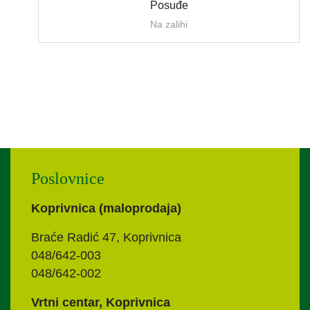
Posuđe
Na zalihi
Poslovnice
Koprivnica (maloprodaja)
Braće Radić 47, Koprivnica
048/642-003
048/642-002
Vrtni centar, Koprivnica