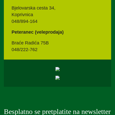
Bjelovarska cesta 34,
Koprivnica
048/894-164
Peteranec (veleprodaja)
Braće Radića 75B
048/222-762
Besplatno se pretplatite na newsletter