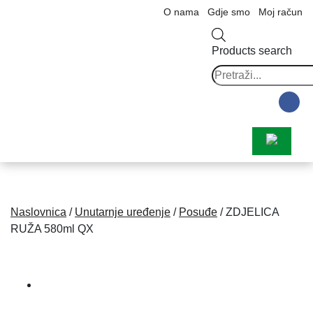
O nama
Gdje smo
Moj račun
Products search
Naslovnica
/
Unutarnje uređenje
/
Posuđe
/ ZDJELICA
RUŽA 580ml QX