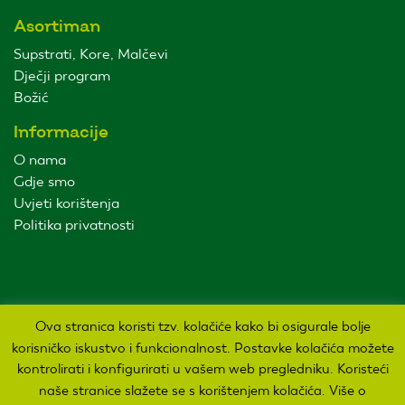
Asortiman
Supstrati, Kore, Malčevi
Dječji program
Božić
Informacije
O nama
Gdje smo
Uvjeti korištenja
Politika privatnosti
Ova stranica koristi tzv. kolačiće kako bi osigurale bolje
korisničko iskustvo i funkcionalnost. Postavke kolačića možete
kontrolirati i konfigurirati u vašem web pregledniku. Koristeći
Sva prava pridržana Agro kuća d.o.o. 2019. Izrada:
naše stranice slažete se s korištenjem kolačića. Više o