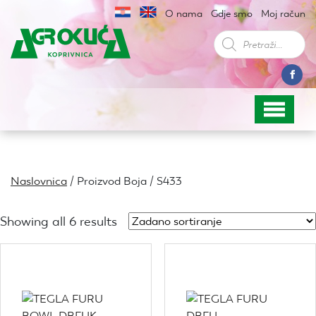
O nama
Gdje smo
Moj račun
Products
search
Naslovnica
/ Proizvod Boja / S433
Showing all 6 results