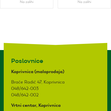
Na zalihi
Na zalihi
Poslovnice
Koprivnica (maloprodaja)
Braće Radić 47, Koprivnica
048/642-003
048/642-002
Vrtni centar, Koprivnica