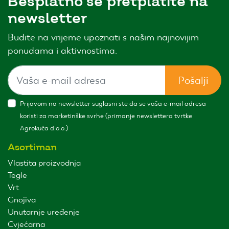
Besplatno se pretplatite na
newsletter
Budite na vrijeme upoznati s našim najnovijim
ponudama i aktivnostima.
Pošalji
Prijavom na newsletter suglasni ste da se vaša e-mail adresa
koristi za marketinške svrhe (primanje newslettera tvrtke
Agrokuća d.o.o.)
Asortiman
Vlastita proizvodnja
Tegle
Vrt
Gnojiva
Unutarnje uređenje
Cvjećarna