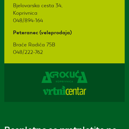
Bjelovarska cesta 34,
Koprivnica
048/894-164
Peteranec (veleprodaja)
Braće Radića 75B
048/222-762