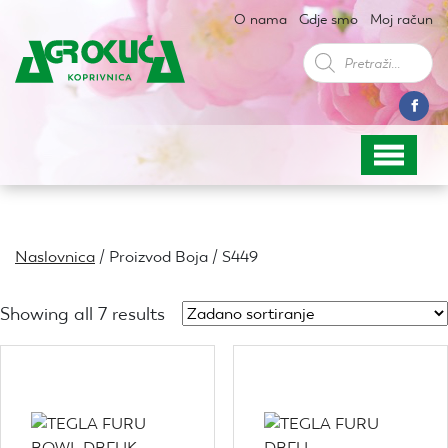
O nama
Gdje smo
Moj račun
Products
search
Naslovnica
/ Proizvod Boja / S449
Showing all 7 results