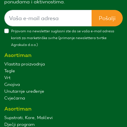
ponudama i aktivnostima.
Pošalji
Prijavom na newsletter suglasni ste da se vaša e-mail adresa
koristi za marketinške svrhe (primanje newslettera tvrtke
Agrokuća d.o.o.)
Asortiman
Vlastita proizvodnja
Tegle
Vrt
Gnojiva
Unutarnje uređenje
Cvjećarna
Asortiman
Supstrati, Kore, Malčevi
Dječji program