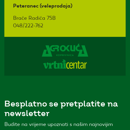
Peteranec (veleprodaja)
Braće Radića 75B
048/222-762
Besplatno se pretplatite na
newsletter
Budite na vrijeme upoznati s našim najnovijim