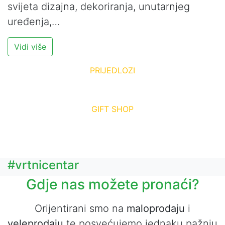
svijeta dizajna, dekoriranja, unutarnjeg
uređenja,…
Vidi više
PRIJEDLOZI
Uređenje vrtova i okućnica
GIFT SHOP
Aranžirani pokloni, dekoracije
za sve prigode
#vrtnicentar
Gdje nas možete pronaći?
Orijentirani smo na
maloprodaju
i
veleprodaju
te posvećujemo jednaku pažnju