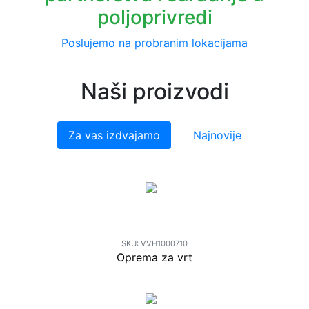
poljoprivredi
Poslujemo na probranim lokacijama
Naši proizvodi
Za vas izdvajamo
Najnovije
HOTEL ZA INSEKTE 30cm
SKU:
VVH1000710
Oprema za vrt
9.00
€