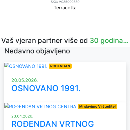
SKU:
V035000330
Terracotta
4.38
€
Vaš vjeran partner više od
30 godina…
Nedavno objavljeno
ROĐENDAN
20.05.2026.
OSNOVANO 1991.
Mi slavimo Vi štedite!
23.04.2026.
ROĐENDAN VRTNOG