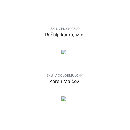
STOLICA SKLOPIVA KAMP
METAL TAUPE
SKU:
VFD8400840
Roštilj, kamp, izlet
12.00
€
Kora Floria (u boji) 50 lit
SKU:
V COLORMULCH-1
Kore i Malčevi
9.65
€
TEGLA STONEWARE
TERAKOTA