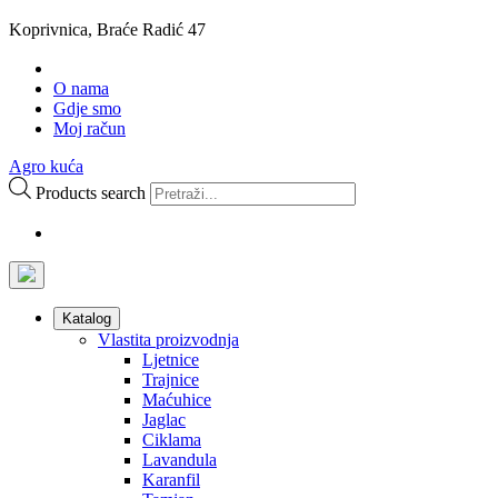
Koprivnica, Braće Radić 47
O nama
Gdje smo
Moj račun
Agro kuća
Products search
Katalog
Vlastita proizvodnja
Ljetnice
Trajnice
Maćuhice
Jaglac
Ciklama
Lavandula
Karanfil