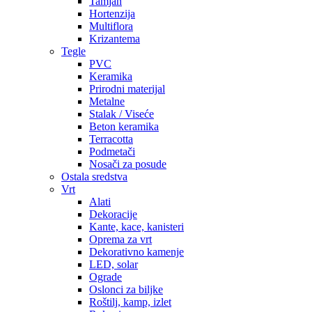
Tamjan
Hortenzija
Multiflora
Krizantema
Tegle
PVC
Keramika
Prirodni materijal
Metalne
Stalak / Viseće
Beton keramika
Terracotta
Podmetači
Nosači za posude
Ostala sredstva
Vrt
Alati
Dekoracije
Kante, kace, kanisteri
Oprema za vrt
Dekorativno kamenje
LED, solar
Ograde
Oslonci za biljke
Roštilj, kamp, izlet