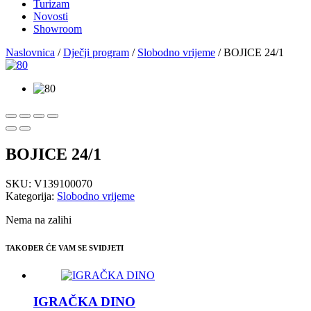
Turizam
Novosti
Showroom
Naslovnica
/
Dječji program
/
Slobodno vrijeme
/ BOJICE 24/1
BOJICE 24/1
SKU:
V139100070
Kategorija:
Slobodno vrijeme
Nema na zalihi
TAKOĐER ĆE VAM SE SVIDJETI
IGRAČKA DINO