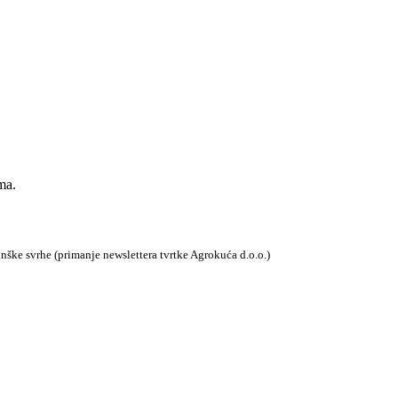
ma.
tinške svrhe (primanje newslettera tvrtke Agrokuća d.o.o.)