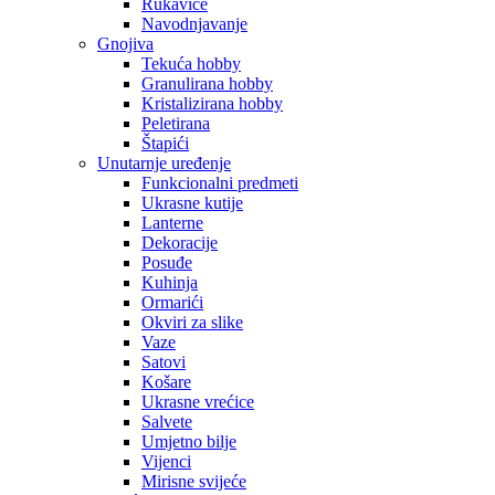
Rukavice
Navodnjavanje
Gnojiva
Tekuća hobby
Granulirana hobby
Kristalizirana hobby
Peletirana
Štapići
Unutarnje uređenje
Funkcionalni predmeti
Ukrasne kutije
Lanterne
Dekoracije
Posuđe
Kuhinja
Ormarići
Okviri za slike
Vaze
Satovi
Košare
Ukrasne vrećice
Salvete
Umjetno bilje
Vijenci
Mirisne svijeće