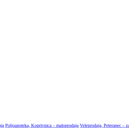
aja
Poljoapoteka, Koprivnica – maloprodaja
Veleprodaja, Peteranec – za