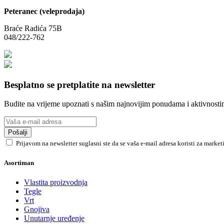
Peteranec (veleprodaja)
Braće Radića 75B
048/222-762
Besplatno se pretplatite na newsletter
Budite na vrijeme upoznati s našim najnovijim ponudama i aktivnosti
Pošalji
Prijavom na newsletter suglasni ste da se vaša e-mail adresa koristi za marke
Asortiman
Vlastita proizvodnja
Tegle
Vrt
Gnojiva
Unutarnje uređenje