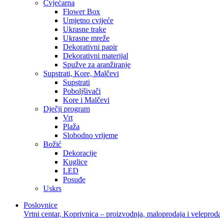
Cvjećarna
Flower Box
Umjetno cvijeće
Ukrasne trake
Ukrasne mreže
Dekorativni papir
Dekorativni materijal
Spužve za aranžiranje
Supstrati, Kore, Malčevi
Supstrati
Poboljšivači
Kore i Malčevi
Dječji program
Vrt
Plaža
Slobodno vrijeme
Božić
Dekoracije
Kuglice
LED
Posuđe
Uskrs
Poslovnice
Vrtni centar, Koprivnica – proizvodnja, maloprodaja i veleprod