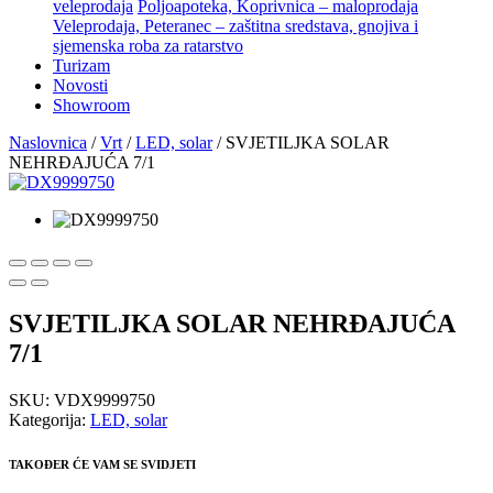
veleprodaja
Poljoapoteka, Koprivnica – maloprodaja
Veleprodaja, Peteranec – zaštitna sredstava, gnojiva i
sjemenska roba za ratarstvo
Turizam
Novosti
Showroom
Naslovnica
/
Vrt
/
LED, solar
/ SVJETILJKA SOLAR
NEHRĐAJUĆA 7/1
SVJETILJKA SOLAR NEHRĐAJUĆA
7/1
SKU:
VDX9999750
Kategorija:
LED, solar
TAKOĐER ĆE VAM SE SVIDJETI