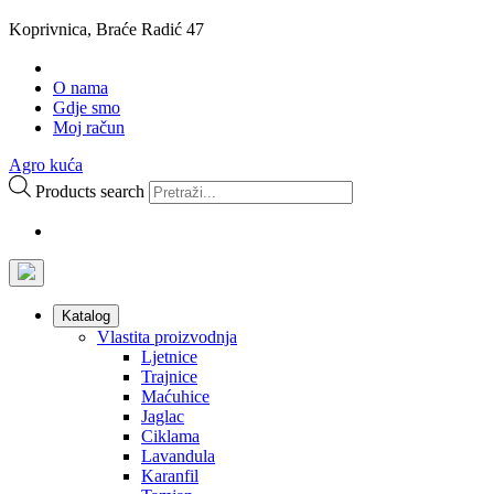
Koprivnica, Braće Radić 47
O nama
Gdje smo
Moj račun
Agro kuća
Products search
Katalog
Vlastita proizvodnja
Ljetnice
Trajnice
Maćuhice
Jaglac
Ciklama
Lavandula
Karanfil