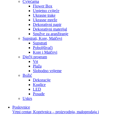
Cvjećarna
Flower Box
Umjetno cvijeće
Ukrasne trake
Ukrasne mreže
Dekorativni papir
Dekorativni materijal
Spužve za aranžiranje
Supstrati, Kore, Malčevi
Supstrati
Poboljšivači
Kore i Malčevi
Dječji program
Vrt
Plaža
Slobodno vrijeme
Božić
Dekoracije
Kuglice
LED
Posuđe
Uskrs
Poslovnice
Vrtni centar, Koprivnica – proizvodnja, maloprodaja i