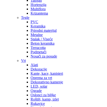
Tamjan
Hortenzija
Multiflora
Krizantema
Tegle
PVC
Keramika
Prirodni materijal
Metalne
Stalak / Viseće
Beton keramika
Terracotta
Podmetači
Nosači za posude
Vrt
Alati
Dekoracije
Kante, kace, kanisteri
Oprema za vrt
Dekorativno kamenje
LED, solar
Ograde
Oslonci za biljke
Roštilj, kamp, izlet
Rukavice