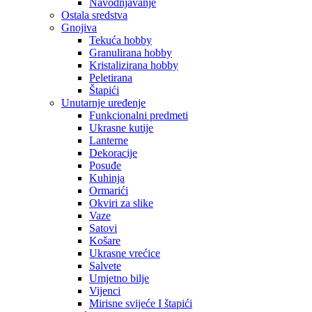
Navodnjavanje
Ostala sredstva
Gnojiva
Tekuća hobby
Granulirana hobby
Kristalizirana hobby
Peletirana
Štapići
Unutarnje uređenje
Funkcionalni predmeti
Ukrasne kutije
Lanterne
Dekoracije
Posuđe
Kuhinja
Ormarići
Okviri za slike
Vaze
Satovi
Košare
Ukrasne vrećice
Salvete
Umjetno bilje
Vijenci
Mirisne svijeće I štapići