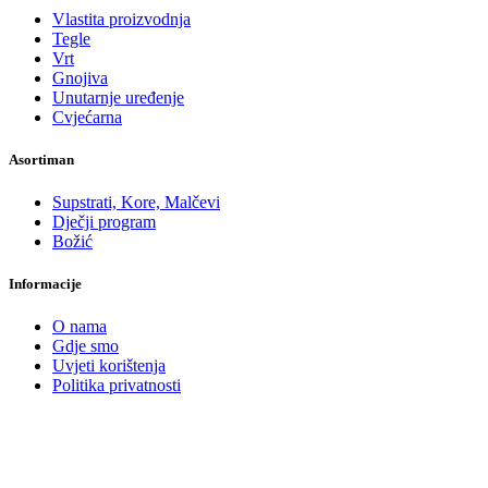
Vlastita proizvodnja
Tegle
Vrt
Gnojiva
Unutarnje uređenje
Cvjećarna
Asortiman
Supstrati, Kore, Malčevi
Dječji program
Božić
Informacije
O nama
Gdje smo
Uvjeti korištenja
Politika privatnosti