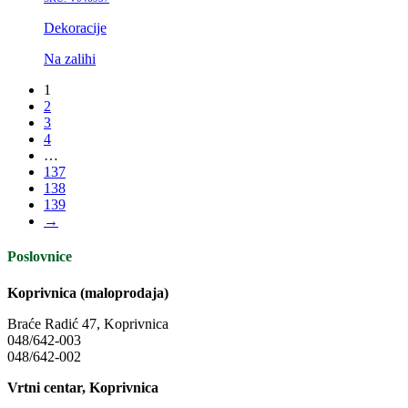
Dekoracije
Na zalihi
1
2
3
4
…
137
138
139
→
Poslovnice
Koprivnica (maloprodaja)
Braće Radić 47, Koprivnica
048/642-003
048/642-002
Vrtni centar, Koprivnica