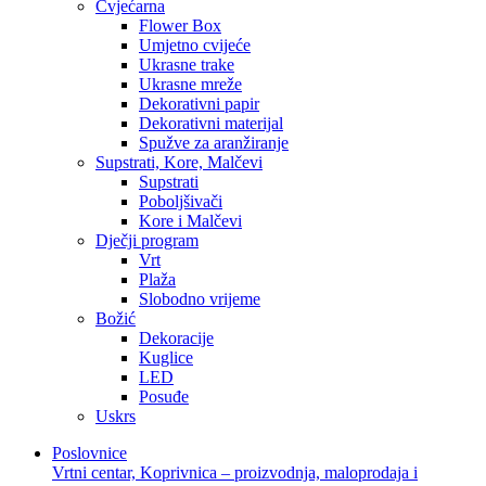
Cvjećarna
Flower Box
Umjetno cvijeće
Ukrasne trake
Ukrasne mreže
Dekorativni papir
Dekorativni materijal
Spužve za aranžiranje
Supstrati, Kore, Malčevi
Supstrati
Poboljšivači
Kore i Malčevi
Dječji program
Vrt
Plaža
Slobodno vrijeme
Božić
Dekoracije
Kuglice
LED
Posuđe
Uskrs
Poslovnice
Vrtni centar, Koprivnica – proizvodnja, maloprodaja i