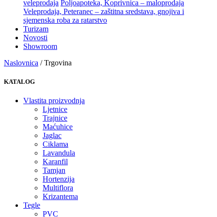
veleprodaja
Poljoapoteka, Koprivnica – maloprodaja
Veleprodaja, Peteranec – zaštitna sredstava, gnojiva i
sjemenska roba za ratarstvo
Turizam
Novosti
Showroom
Naslovnica
/ Trgovina
KATALOG
Vlastita proizvodnja
Ljetnice
Trajnice
Maćuhice
Jaglac
Ciklama
Lavandula
Karanfil
Tamjan
Hortenzija
Multiflora
Krizantema
Tegle
PVC