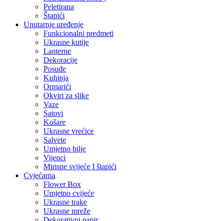
Peletirana
Štapići
Unutarnje uređenje
Funkcionalni predmeti
Ukrasne kutije
Lanterne
Dekoracije
Posuđe
Kuhinja
Ormarići
Okviri za slike
Vaze
Satovi
Košare
Ukrasne vrećice
Salvete
Umjetno bilje
Vijenci
Mirisne svijeće I štapići
Cvjećarna
Flower Box
Umjetno cvijeće
Ukrasne trake
Ukrasne mreže
Dekorativni papir