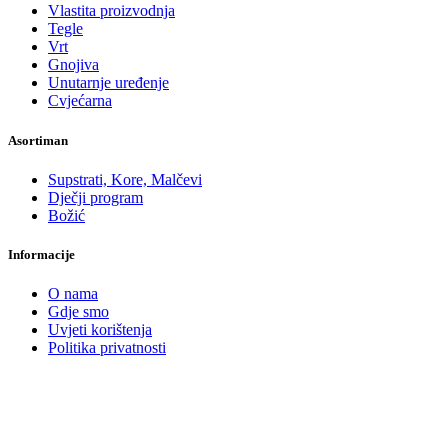
Vlastita proizvodnja
Tegle
Vrt
Gnojiva
Unutarnje uređenje
Cvjećarna
Asortiman
Supstrati, Kore, Malčevi
Dječji program
Božić
Informacije
O nama
Gdje smo
Uvjeti korištenja
Politika privatnosti