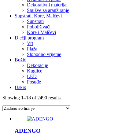
Dekorativni materijal
Spužve za aranžiranje
Supstrati, Kore, Malčevi
Supstrati
Poboljšivači
Kore i Malčevi
Dječji program
Vrt
Plaža
Slobodno vrijeme
Božić
Dekoracije
Kuglice
LED
Posuđe
Uskrs
Showing 1–18 of 2490 results
ADENGO