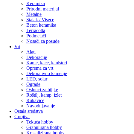
Keramika
Prirodni materijal
Metalne
Stalak / Viseće
Beton keramika
Terracotta
Podmetači
Nosači za posude
Vrt
Alati
Dekoracije
Kante, kace, kanisteri
Oprema za vrt
Dekorativno kamenje
LED, solar
Ograde
Oslonci za biljke
Roštilj, kamp, izlet
Rukavice
Navodnjavanje
Ostala sredstva
Gnojiva
Tekuća hobby
Granulirana hobby
Kristalizirana hobby