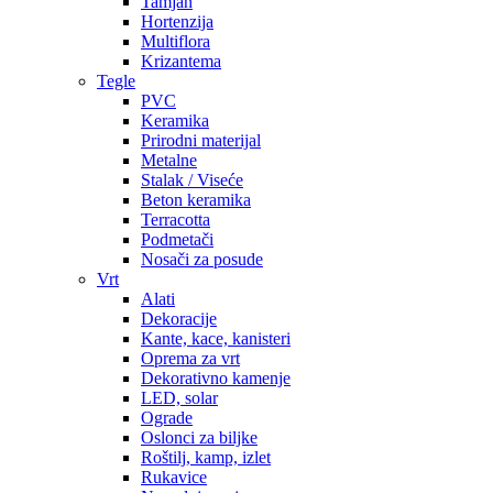
Tamjan
Hortenzija
Multiflora
Krizantema
Tegle
PVC
Keramika
Prirodni materijal
Metalne
Stalak / Viseće
Beton keramika
Terracotta
Podmetači
Nosači za posude
Vrt
Alati
Dekoracije
Kante, kace, kanisteri
Oprema za vrt
Dekorativno kamenje
LED, solar
Ograde
Oslonci za biljke
Roštilj, kamp, izlet
Rukavice