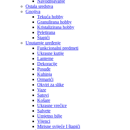
Navodnjavanje
Ostala sredstva
Gnojiva
Tekuća hobby
Granulirana hobby
Kristalizirana hobby
Peletirana
Štapići
Unutarnje uređenje
Funkcionalni predmeti
Ukrasne kutije
Lanterne
Dekoracije
Posuđe
Kuhinja
Ormarići
Okviri za slike
Vaze
Satovi
Košare
Ukrasne vrećice
Salvete
Umjetno bilje
Vijenci
Mirisne svijeće I štapići