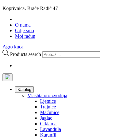
Koprivnica, Braće Radić 47
O nama
Gdje smo
Moj račun
Agro kuća
Products search
Katalog
Vlastita proizvodnja
Ljetnice
Trajnice
Maćuhice
Jaglac
Ciklama
Lavandula
Karanfil